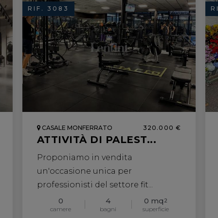
RIF. 3083
R
CASALE MONFERRATO
320.000 €
ATTIVITÀ DI PALEST...
Proponiamo in vendita
un'occasione unica per
professionisti del settore fit...
0
4
0 mq
2
camere
bagni
superficie