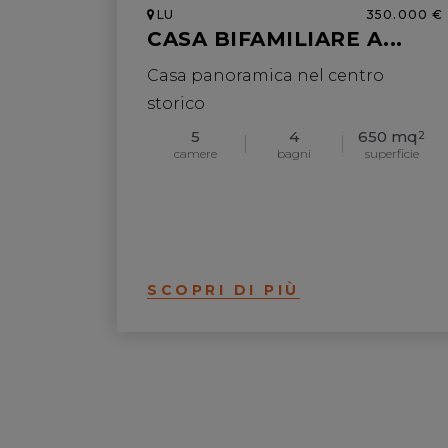
LU
350.000 €
CASA BIFAMILIARE A...
Casa panoramica nel centro
storico
5
4
650 mq
2
camere
bagni
superficie
SCOPRI DI PIÙ