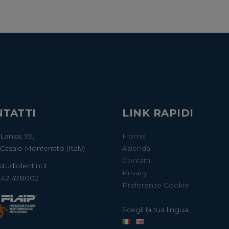
TATTI
LINK RAPIDI
 Lanza, 99,
Home
Casale Monferrato (Italy)
Azienda
Contatti
tudiolentini.it
Privacy
142 478002
Preferenze Cookie
Scegli la tua lingua: