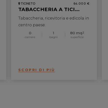
TICINETO
64.000 €
TABACCHERIA A TICI...
Tabaccheria, ricevitoria e edicola in
centro paese.
0
1
80 mq
2
camere
bagni
superficie
SCOPRI DI PIÙ