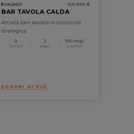
VALENZA
120.000 €
BAR TAVOLA CALDA
Attività ben avviata in posizione
strategica
0
2
100 mq
2
camere
bagni
superficie
SCOPRI DI PIÙ