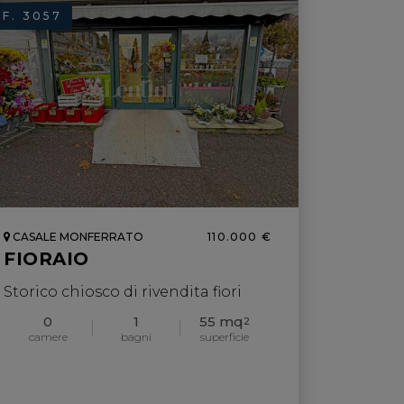
IF. 3057
CASALE MONFERRATO
110.000 €
FIORAIO
Storico chiosco di rivendita fiori
0
1
55 mq
2
camere
bagni
superficie