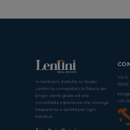
CON
Via G.
In trent’anni d’attività, lo Studio
15033 
Lentini ha conquistato la fiducia dei
info@s
propri clienti grazie ad una
+39 0
consolidata esperienza che coniuga
trasparenza e serietà per ogni
trattativa.