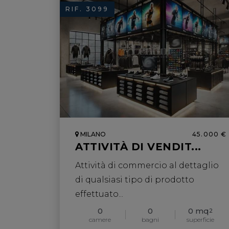
RIF. 3099
MILANO
45.000 €
ATTIVITÀ DI VENDIT...
Attività di commercio al dettaglio
di qualsiasi tipo di prodotto
effettuato...
0
0
0 mq
2
camere
bagni
superficie