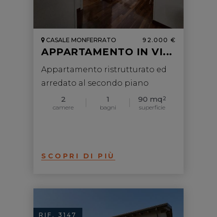
CASALE MONFERRATO
92.000 €
APPARTAMENTO IN VI...
Appartamento ristrutturato ed
arredato al secondo piano
2
1
90 mq
2
camere
bagni
superficie
SCOPRI DI PIÙ
RIF. 3147