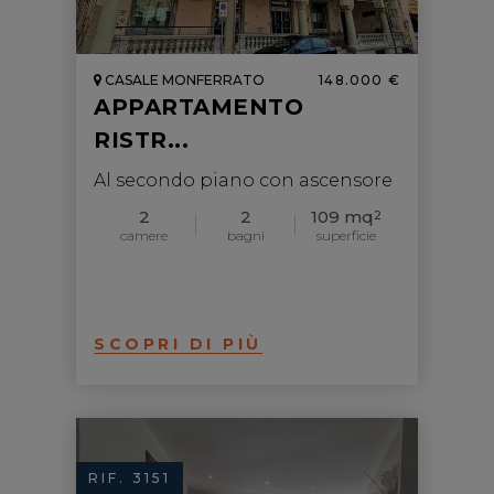
CASALE MONFERRATO
148.000 €
APPARTAMENTO
RISTR...
Al secondo piano con ascensore
2
2
109 mq
2
camere
bagni
superficie
SCOPRI DI PIÙ
RIF. 3151