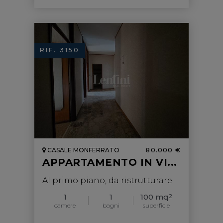
RIF. 3150
CASALE MONFERRATO
80.000 €
APPARTAMENTO IN VI...
Al primo piano, da ristrutturare.
1
1
100 mq
2
camere
bagni
superficie