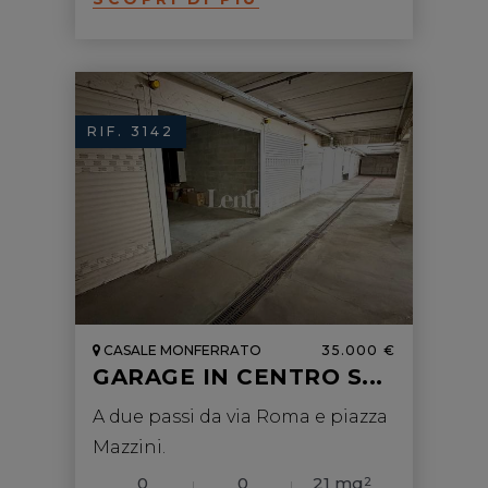
RIF. 3142
CASALE MONFERRATO
35.000 €
GARAGE IN CENTRO S...
A due passi da via Roma e piazza
Mazzini.
0
0
21 mq
2