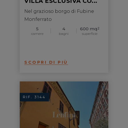
VILLA ESCLUSIVA CO...
Nel grazioso borgo di Fubine
Monferrato
5
4
600 mq
2
camere
bagni
superficie
SCOPRI DI PIÙ
RIF. 3144