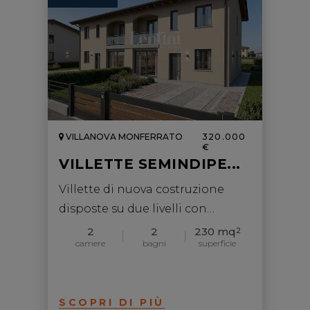
VILLANOVA MONFERRATO
320.000
€
VILLETTE SEMINDIPE...
Villette di nuova costruzione
disposte su due livelli con
giardino esclusiv...
2
2
230 mq
2
camere
bagni
superficie
SCOPRI DI PIÙ