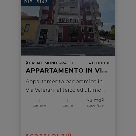
RIF. 3143
CASALE MONFERRATO
40.000 €
APPARTAMENTO IN VI...
Appartamento panoramico in
Via Valerani al terzo ed ultimo
piano
1
1
73 mq
2
camere
bagni
superficie
SCOPRI DI PIÙ