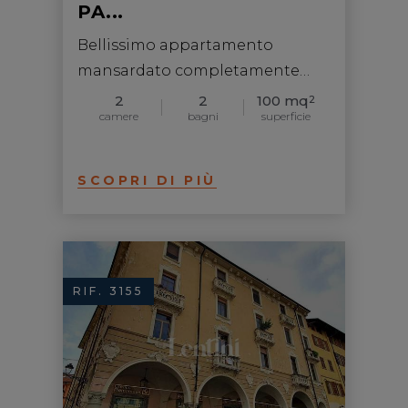
PA...
Bellissimo appartamento
mansardato completamente
arredato
2
2
100 mq
2
camere
bagni
superficie
SCOPRI DI PIÙ
RIF. 3155