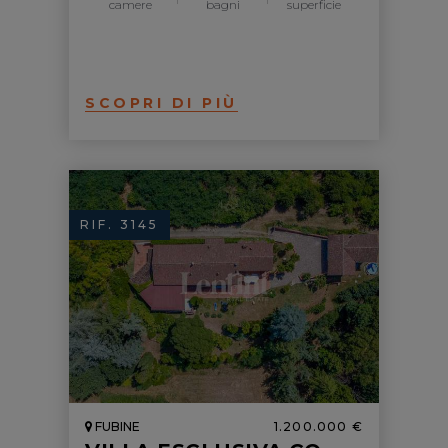
camere
bagni
superficie
SCOPRI DI PIÙ
RIF. 3145
FUBINE
1.200.000 €