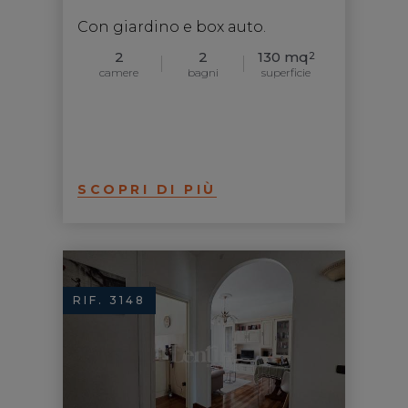
Con giardino e box auto.
2
2
130 mq
2
camere
bagni
superficie
SCOPRI DI PIÙ
RIF. 3148