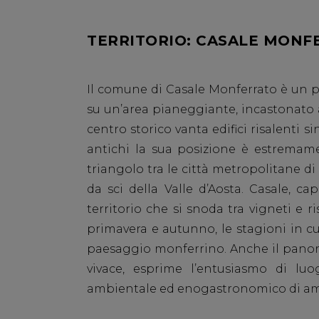
TERRITORIO: CASALE MONF
Il comune di Casale Monferrato è un 
su un’area pianeggiante, incastonato ai
centro storico vanta edifici risalenti si
antichi la sua posizione è estremame
triangolo tra le città metropolitane di
da sci della Valle d’Aosta.
Casale, cap
territorio che si snoda tra vigneti e ri
primavera e autunno, le stagioni in cui 
paesaggio monferrino
.
Anche il panora
vivace, esprime l’entusiasmo di l
ambientale
ed
enogastronomico
di am