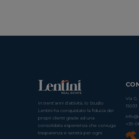
CON
Via G.
In trent’anni d’attività, lo Studio
15033 
Lentini ha conquistato la fiducia dei
info@s
propri clienti grazie ad una
+39 0
consolidata esperienza che coniuga
trasparenza e serietà per ogni