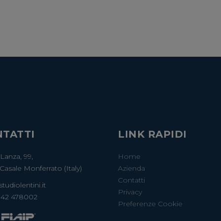
TATTI
LINK RAPIDI
 Lanza, 99,
Home
Casale Monferrato (Italy)
Azienda
Contatti
tudiolentini.it
Privacy
142 478002
Preferenze Cookie