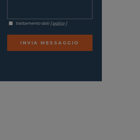
trattamento dati [
policy
]