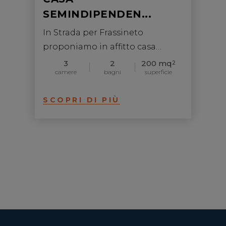
SEMINDIPENDEN...
In Strada per Frassineto
proponiamo in affitto casa
indipendente con cortil...
3
2
200 mq
2
camere
bagni
superficie
SCOPRI DI PIÙ