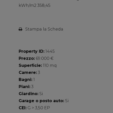
kWh/m2 358,45
Stampa la Scheda
Property ID:
1445
Prezzo:
69.000 €
Superficie:
110 mq
Camere:
3
Bagni:
1
Piani:
3
Giardino:
Si
Garage o posto auto:
Si
CEI:
G > 3,50 EP