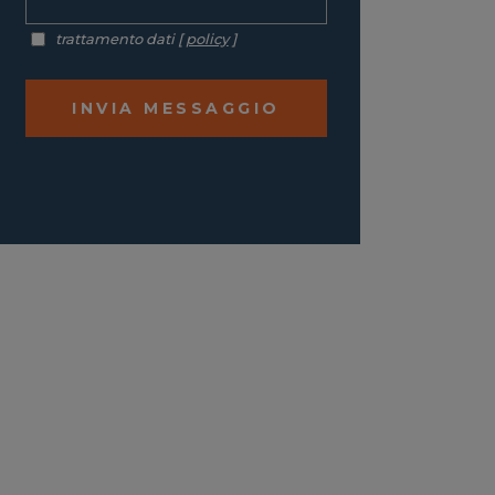
trattamento dati [
policy
]