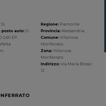
:
Si
Regione:
Piemonte
 posto auto:
Si
Provincia:
Alessandria
0-2,60 EP
Comune:
Villanova
rfette
Monferrato
ni
Zona:
Villanova
Monferrato
Indirizzo:
Via Maria Bosso
12
ONFERRATO