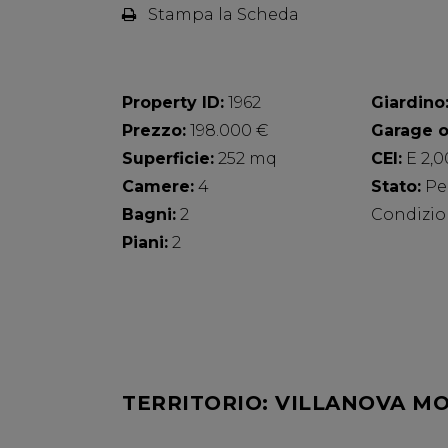
Stampa la Scheda
Property ID:
1962
Giardino
Prezzo:
198.000 €
Garage o
Superficie:
252 mq
CEI:
E 2,0
Camere:
4
Stato:
Pe
Bagni:
2
Condizio
Piani:
2
TERRITORIO: VILLANOVA M