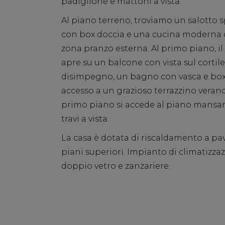
padiglione e mattoni a vista.
Al piano terreno, troviamo un salotto 
con box doccia e una cucina moderna che
zona pranzo esterna. Al primo piano, i
apre su un balcone con vista sul cort
disimpegno, un bagno con vasca e box 
accesso a un grazioso terrazzino vera
primo piano si accede al piano mansa
travi a vista.
La casa è dotata di riscaldamento a pav
piani superiori. Impianto di climatizzaz
doppio vetro e zanzariere.